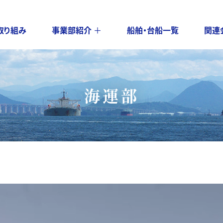
取り組み
事業部紹介
＋
船舶・台船一覧
関連
海運部